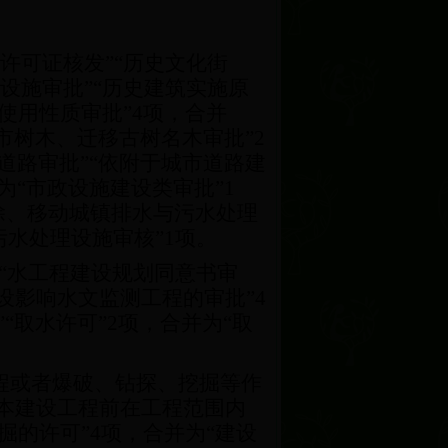
许可证核发”“历史文化街
设施审批”“历史建筑实施原
使用性质审批”
4
项，合并
市树木、迁移古树名木审批”
2
道路审批”“依附于城市道路建
为“市政设施建设类审批”
1
除、移动城镇排水与污水处理
污水处理设施审核”
1
项。
“水工程建设规划同意书审
设影响水文监测工程的审批”
4
“取水许可”
2
项，合并为“取
程或者爆破、钻探、挖掘等作
基本建设工程前在工程范围内
掘的许可”
4
项，合并为“建设