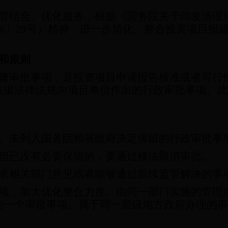
管结合、优化服务，根据《国务院关于印发清理
6
〕
29
号）精神，进一步简化、整合投资项目报
和原则
建审批事项，是投资项目申请报告核准或者可行
依据法律法规向项目单位作出的行政审批事项。此
、未列入国务院和省政府决定保留的行政审批事
但已没有必要保留的，要通过修法取消审批。
求相关部门意见或者能够通过后续监管解决的事
项，加大优化整合力度。由同一部门实施的管理
为一个审批事项。属于同一层级地方政府办理的事