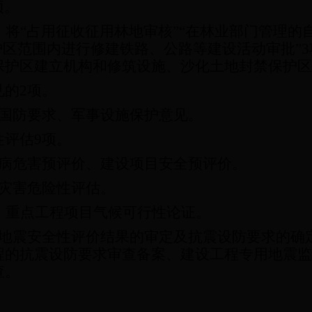
项。
：将“占用征收征用林地审核”“在林业部门管理的
护区范围内进行修建铁路、公路等建设活动审批”
3
保护区建立机构和修筑设施、沙化土地封禁保护区
见的
2
项。
国防要求、军事设施保护意见。
性评估
9
项。
病危害预评价、建设项目安全预评价。
灾害危险性评估。
、重点工程项目气候可行性论证。
地震安全性评价结果的审定及抗震设防要求的确
程的抗震设防要求审查备案、建设工程专用地震监
查。