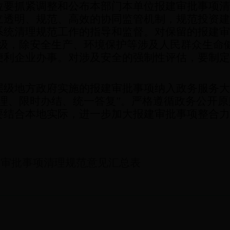
抓紧调整和公布本部门本单位报建审批事项清
立透明、规范、高效的协同监管机制，规范投资建
系统清理规范工作的指导和监督。对保留的报建审
层级，除安全生产、环境保护等涉及人民群众生命
便利企业办事。对涉及安全的强制性评估，要制定
。
地方政府实施的报建审批事项纳入政务服务大
办理、限时办结、统一答复”。严格遵循政务公开
要结合本地实际，进一步加大报建审批事项整合力
建审批事项清理规范意见汇总表