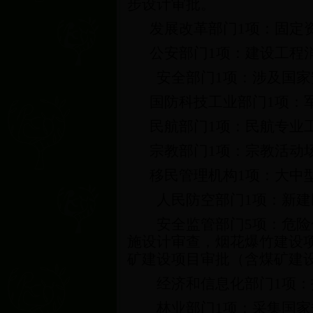
步设计审批。
发展改革部门
1
项：固定
公安部门
1
项：建设工程
安全部门
1
项：涉及国家
国防科技工业部门
1
项：
民航部门
1
项：民航专业
宗教部门
1
项：宗教活动
移民管理机构
1
项：大中
人民防空部门
1
项：新建
安全监管部门
5
项：危险
施设计审查，烟花爆竹建设
矿建设项目审批（含煤矿建
经济和信息化部门
1
项：
林业部门
1
项：采集国家