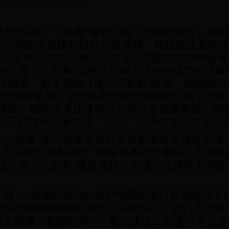
整合为
4
项：一是将“建设工程（含临时建设）规划
围内拆除历史建筑以外的建筑物、构筑物或者其他
修缮装饰、添加设施以及改变历史建筑的结构或者
发”
1
项；二是将“临时占用城市绿地审批”“砍伐城
市绿地、树木审批”
1
项；三是将“占用、挖掘城市
”“城市桥梁上架设各类市政管线审批”
3
项，合并
改装、拆除或者迁移城市公共供水设施审批”“拆
“因工程建设需要拆除、改动、迁移供水、排水与
：一是将“非防洪建设项目洪水影响评价报告审批”
目工程建设方案审批”“国家基本水文测站上下游建
批”
1
项；二是将“建设项目水资源论证报告书审批”
：将“文物保护单位的保护范围内进行其他建设工
建设控制地带内进行建设工程的许可”“进行大型
古调查、勘探的许可”“配合建设工程进行考古发