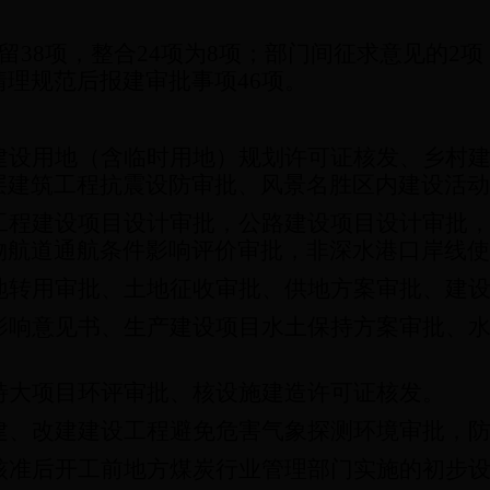
留
38
项，整合
24
项为
8
项；部门间征求意见的
2
项
清理规范后报建审批事项
46
项。
建设用地（含临时用地）规划许可证核发、乡村
层建筑工程抗震设防审批、风景名胜区内建设活动
工程建设项目设计审批，公路建设项目设计审批
物航道通航条件影响评价审批，非深水港口岸线使
地转用审批、土地征收审批、供地方案审批、建
影响意见书、生产建设项目水土保持方案审批、
特大项目环评审批、核设施建造许可证核发。
建、改建建设工程避免危害气象探测环境审批，
核准后开工前地方煤炭行业管理部门实施的初步