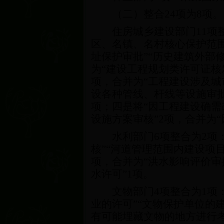
（二）整合
24
项为
8
项。
住房城乡建设部门
11
项
区、名镇、名村核心保护范
址保护审批”“历史建筑外部
为“建设工程规划类许可证核
项，合并为“工程建设涉及城
设各种管线、杆线等设施审批
项；四是将“因工程建设确需
设施方案审核”
2
项，合并为
水利部门
6
项整合为
2
项
核”“河道管理范围内建设项
项，合并为“洪水影响评价审
水许可”
1
项。
文物部门
4
项整合为
1
项
业的许可”“文物保护单位的
有可能埋藏文物的地方进行考