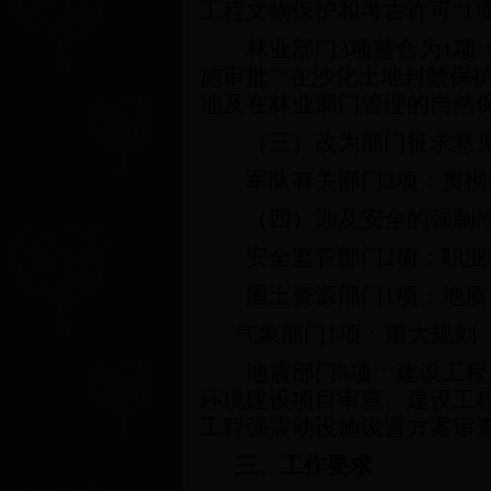
工程文物保护和考古许可”
1
林业部门
3
项整合为
1
项
施审批”“在沙化土地封禁保
地及在林业部门管理的自然
（三）改为部门征求意
军队有关部门
2
项：贯彻
（四）涉及安全的强制
安全监管部门
2
项：职业
国土资源部门
1
项：地质
气象部门
1
项：重大规划
地震部门
5
项：建设工程
环境建设项目审查、建设工
工程强震动设施设置方案审
三、工作要求