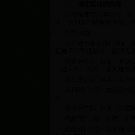
二、清理规范的内容
73
项报建审批事项中，保
项，不列入行政审批事项。
（一）
保留
38
项。
住房城乡建设部门
5
项：
程施工许可证核发、超限高
交通运输部门
5
项：水运
（过）河、拦河、临河建筑
国土资源部门
4
项：农用
水利部门
3
项：农业灌排
批。
环境保护部门
2
项：非重
气象部门
2
项：新建、扩
能源部门
2
项：煤矿项目