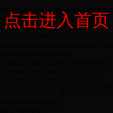
资产投资项目（新建、扩建）节能报告书的节能
点击进入首页
消防设计审核（建设工程消防设计备案抽查）。
安全事项的建设项目审批。
军用核设施（含铀尾矿〔渣〕库选址、建造）安
工程及含有中央投资的民航建设项目初步设计审
场所内改建或者新建建筑物审批。
型水利水电工程建设征地移民安置规划报告审核
民用建筑防空地下室审批。
化学品建设项目安全许可（设立安全条件审查）
项目安全设施设计审查，非煤矿山、金属冶炼建设
设项目安全设施设计审查、项目核准、初步设计审
技术改造项目节能审查意见。
规定野生植物审批。