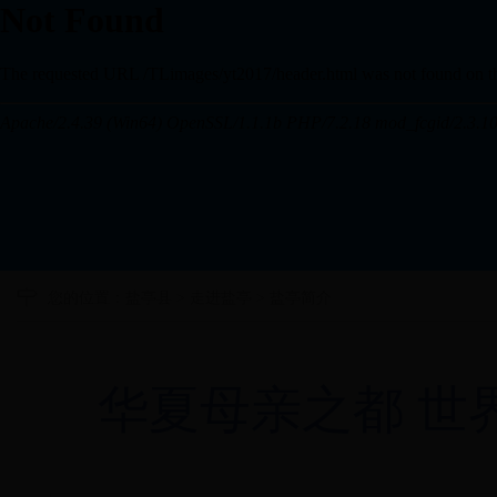
您的位置：
盐亭县
>
走进盐亭
>
盐亭简介
华夏母亲之都 世