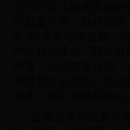
是古巴文化和蜀文化的
明栽桑养蚕、抽丝编绢
誉为“华夏母亲之都、
中医始祖岐伯、隋代教
严震、大韬略家赵蕤、
和提督江长贵等。近现
诗荛、禅宗大师袁焕仙
盐亭是中华炎黄研究