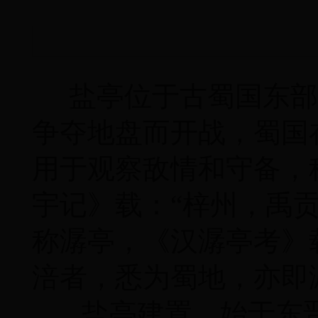
盐亭位于古蜀国东部
争夺地盘而开战，蜀国
用于观察敌情和守备，
宇记》载：“梓州，禹
称潺亭，《汉潺亭考》
涪者，悉为蜀地，亦即
盐亭建置，始于东晋安