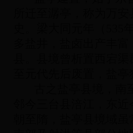
所迁至潺亭，称为万安县
史。梁大同元年（53
多盐井，盐卤出产丰富
县。县境曾析置西宕渠
至元代先后废置，盐亭
古之盐亭县境，南至
邻今三台县涪江，东近
朝至隋，盐亭县境域虽