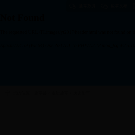
盐亭政务
盐亭发布
您的位置：
盐亭县
>
走进盐亭
>
历史沿革