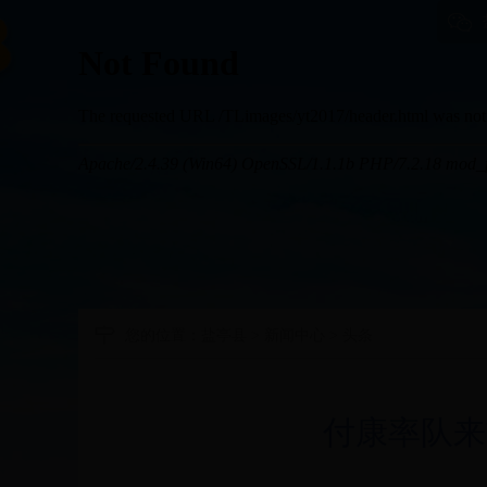
您的位置：
盐亭县
>
新闻中心
>
头条
付康率队来