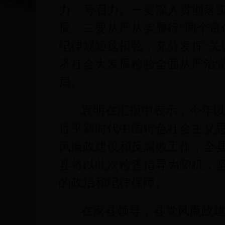
力、号召力。一要深入贯彻落
展。二要从严从实履行“两个责
纪律规矩这根弦，充分发挥“关
济社会大发展检验全面从严治
局。
袁明在汇报中表示，今年以
近平新时代中国特色社会主义
风廉政建设和反腐败工作，全
县将以此次检查指导为契机，坚
的政治和纪律保障。
在家县领导，县党风廉政建