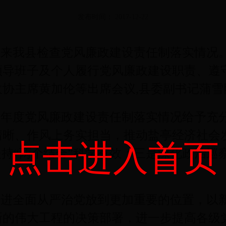
发布时间： 2017-12-22
付康来我县检查党风廉政建设责任制落实情况
领导班子及个人履行党风廉政建设职责、遵
协主席黄加伦等出席会议,县委副书记蒲雪
17年度党风廉政建设责任制落实情况给予充
清晰、作风上务实担当，推动盐亭经济社会
点击进入首页
坚持“两个结合”科学有效；三是深化政治
进全面从严治党放到更加重要的位置，以
新的伟大工程的决策部署，进一步提高各级