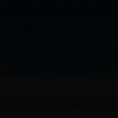
盐亭政务
盐亭发布
信息报送
网站地图
无障
盐检查2017年度党风廉政建设责