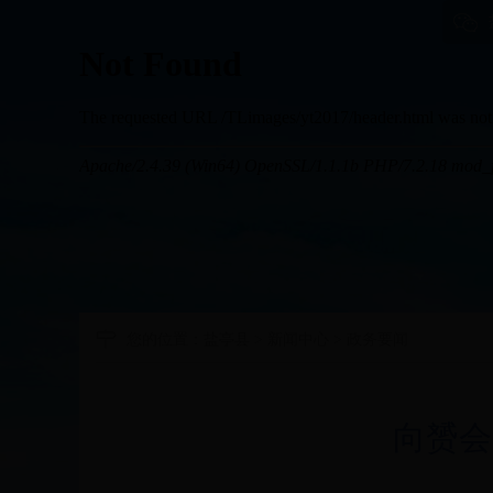
您的位置：
盐亭县
>
新闻中心
>
政务要闻
向赟会