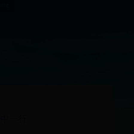
碍浏览
首中一行