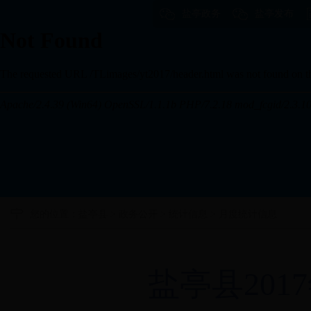
盐亭政务
盐亭发布
您的位置：
盐亭县
>
政务公开
>
统计信息
>
月度统计信息
盐亭县201