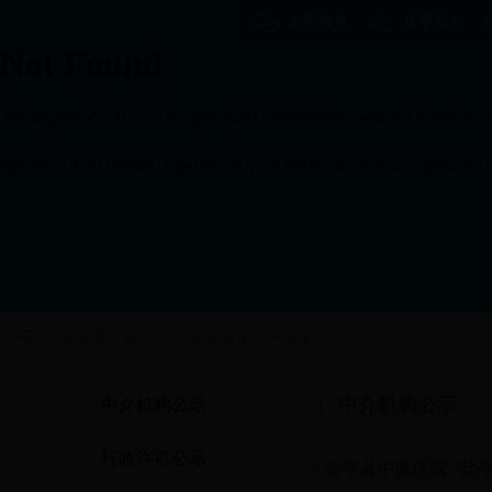
盐亭政务
盐亭发布
您的位置：
盐亭县
>
政务公开
>
环境保护
中介机构公示
中介机构公示
行政许可公示
盐亭县中医医院 “盐