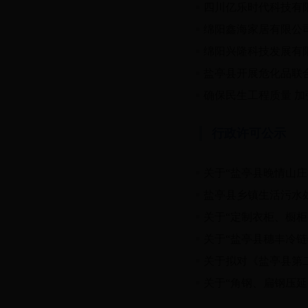
四川亿乐时代科技有
绵阳鑫海家居有限公
绵阳兴隆科技发展有
盐亭县开展危化品联
确保民生工程质量 
行政许可公示
关于“盐亭县晚情山
盐亭县乡镇生活污水
关于“定制衣柜、橱
关于“盐亭县穗丰冷
关于拟对《盐亭县第
关于“角钢、扁钢压