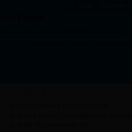
盐亭政务
盐亭发布
您的位置：
盐亭县
>
政务公开
>
安全生产
盐亭县县长向赟带队检查元旦节前安全生产工作
盐亭县召开全县安全生产工作暨县安委会2017年第四次会议
盐亭县查获一起非法储存烟花爆竹行为