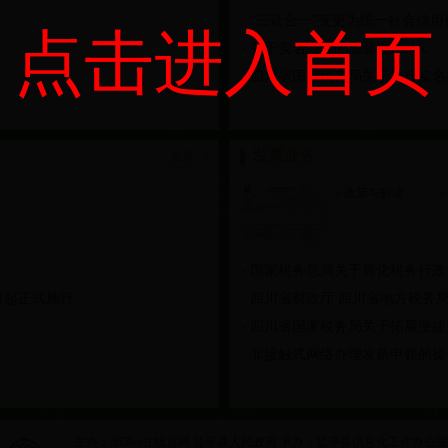
“三证合一”变更为统一社会信用
点击进入首页
关于实名办税的温馨提示.doc
四川省国家税务局关于推行实名办
发票业务
更多
政策与解读
国家税务总局关于简化税务行政
日起正式施行
四川省财政厅 四川省地方税务
四川省国家税务局关于拓展便捷
非接触式网络办理发票申领的操
主办：365bet在线官网 盐亭县人民政府 承办：盐亭县信息化工作办公室